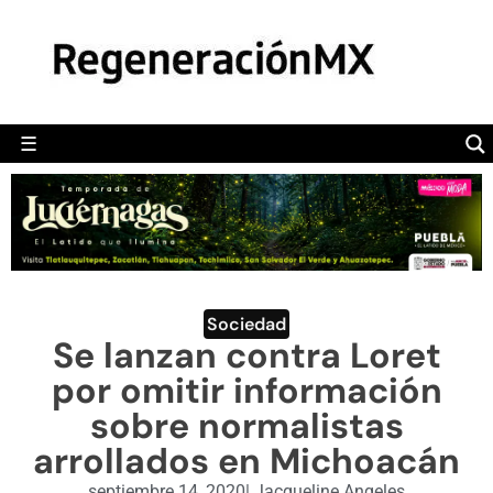
MÉXICO
POLÍTICA
MUNDO
☰
RegeneraciónMX
Sitio de noticias libre e independiente
CAMALEÓN
OPINIÓN
DEPORTES
ENGLISH SECTION
Sociedad
Se lanzan contra Loret
VIDEOS
por omitir información
sobre normalistas
arrollados en Michoacán
septiembre 14, 2020
|
Jacqueline Angeles