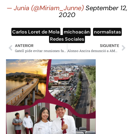
— Junia (@Miriam_Junne)
September 12,
2020
Carlos Loret de Mola
,
michoacán
,
normalistas
,
Redes Sociales
ANTERIOR
SIGUIENTE
Gatell pide evitar reuniones familiares por fiestas patrias
Alonso Ancira denunció a AMLO por difamación, pero hay pruebas en su contra desde 2012