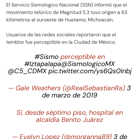
El Servicio Sismologico Nacional (SSN) informó que el
movimiento telúrico de Magnitud 5.3 tuvo origen a 63
kilómetros al suroeste de Huetamo, Michoacán.
Usuarios de las redes sociales reportaron que el
temblor fue perceptible en la Ciudad de México.
#Sismo
perceptible en
#Iztapalapa
@SismologicoMX
@C5_CDMX
pic.twitter.com/ys6Qs0Inbj
— Gale Weathers (@RealSebastianRa)
3
de marzo de 2019
Sí, desde séptimo piso, hospital en
alcaldía Benito Juárez
— Evelyn Lopez (@morganna89)
3 de