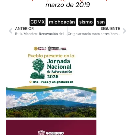
marzo de 2019
CDMX
,
michoacán
,
sismo
,
ssn
ANTERIOR
SIGUIENTE
Ruiz Massieu: Renovación del PRI «va en serio» para recuperar confianza
Grupo armado mata a tres hombres en zona turística de Cancún