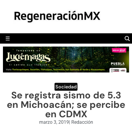
MÉXICO
POLÍTICA
MUNDO
☰
RegeneraciónMX
Sitio de noticias libre e independiente
CAMALEÓN
OPINIÓN
DEPORTES
ENGLISH SECTION
Sociedad
Se registra sismo de 5.3
VIDEOS
en Michoacán; se percibe
en CDMX
marzo 3, 2019
|
Redacción