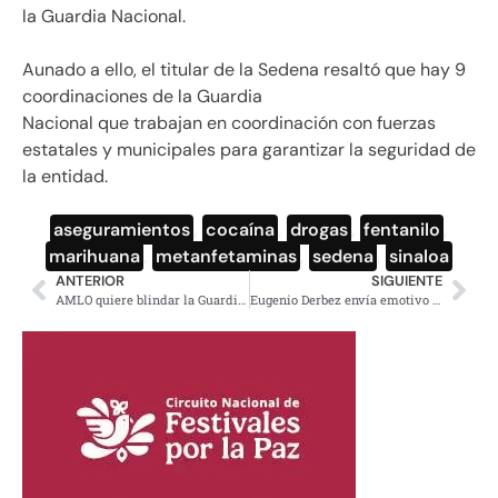
la Guardia Nacional.
Aunado a ello, el titular de la Sedena resaltó que hay 9
coordinaciones de la Guardia
Nacional que trabajan en coordinación con fuerzas
estatales y municipales para garantizar la seguridad de
la entidad.
aseguramientos
,
cocaína
,
drogas
,
fentanilo
,
marihuana
,
metanfetaminas
,
sedena
,
sinaloa
ANTERIOR
SIGUIENTE
AMLO quiere blindar la Guardia Nacional para que no la corrompan
Eugenio Derbez envía emotivo mensaje tras la muerte de Sammy Pérez