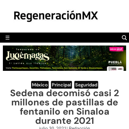
MÉXICO
POLÍTICA
MUNDO
☰
RegeneraciónMX
Sitio de noticias libre e independiente
CAMALEÓN
OPINIÓN
DEPORTES
ENGLISH SECTION
México
,
Principal
,
Seguridad
Sedena decomisó casi 2
VIDEOS
millones de pastillas de
fentanilo en Sinaloa
durante 2021
julio 30, 2021
|
Redacción