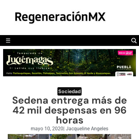
MÉXICO
POLÍTICA
MUNDO
☰
RegeneraciónMX
Sitio de noticias libre e independiente
CAMALEÓN
OPINIÓN
DEPORTES
ENGLISH SECTION
Sociedad
Sedena entrega más de
VIDEOS
42 mil despensas en 96
horas
mayo 10, 2020
|
Jacqueline Angeles