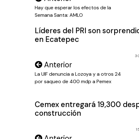
de
Hay que esperar los efectos de la
Semana Santa: AMLO
entradas
Líderes del PRI son sorprend
en Ecatepec
3
Navegación
Anterior
de
La UIF denuncia a Lozoya y a otros 24
por saqueo de 400 mdp a Pemex
entradas
Cemex entregará 19,300 despe
construcción
1
Navegación
Anterior