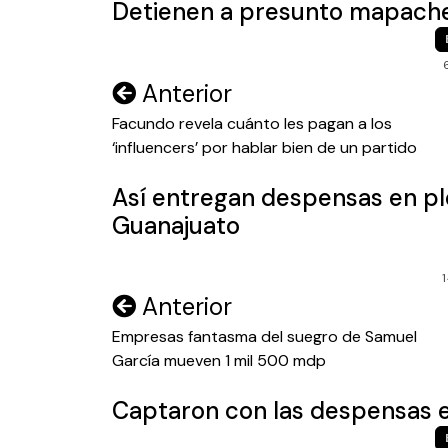
Detienen a presunto mapache
Navegación
Anterior
de
Facundo revela cuánto les pagan a los
‘influencers’ por hablar bien de un partido
entradas
Así entregan despensas en p
Guanajuato
Navegación
Anterior
de
Empresas fantasma del suegro de Samuel
García mueven 1 mil 500 mdp
entradas
Captaron con las despensas e