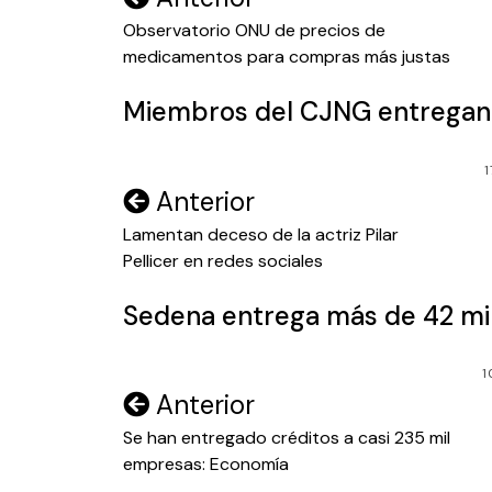
de
Observatorio ONU de precios de
medicamentos para compras más justas
entradas
Miembros del CJNG entregan
1
Navegación
Anterior
de
Lamentan deceso de la actriz Pilar
Pellicer en redes sociales
entradas
Sedena entrega más de 42 mi
1
Navegación
Anterior
de
Se han entregado créditos a casi 235 mil
empresas: Economía
entradas