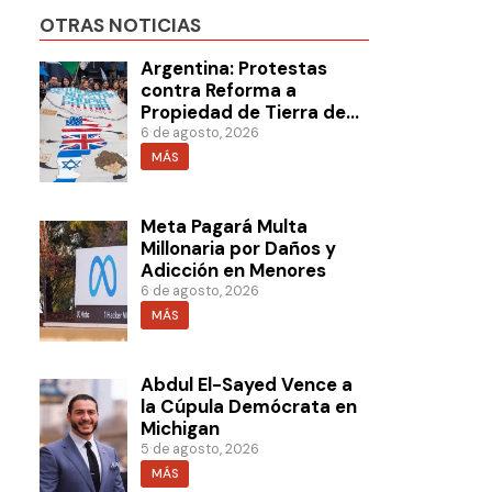
OTRAS NOTICIAS
Argentina: Protestas
contra Reforma a
Propiedad de Tierra de
Milei
6 de agosto, 2026
MÁS
Meta Pagará Multa
Millonaria por Daños y
Adicción en Menores
6 de agosto, 2026
MÁS
Abdul El-Sayed Vence a
la Cúpula Demócrata en
Michigan
5 de agosto, 2026
MÁS