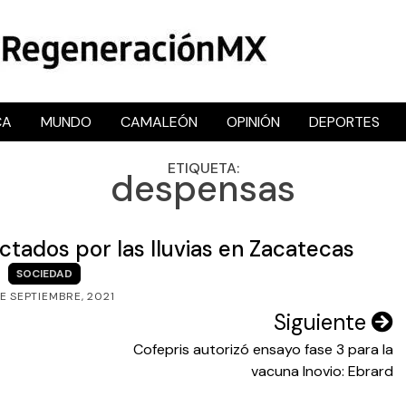
CA
MUNDO
CAMALEÓN
OPINIÓN
DEPORTES
RegeneraciónMX
Sitio de noticias libre e independiente
ETIQUETA:
despensas
tados por las lluvias en Zacatecas
SOCIEDAD
E SEPTIEMBRE, 2021
Siguiente
Cofepris autorizó ensayo fase 3 para la
vacuna Inovio: Ebrard