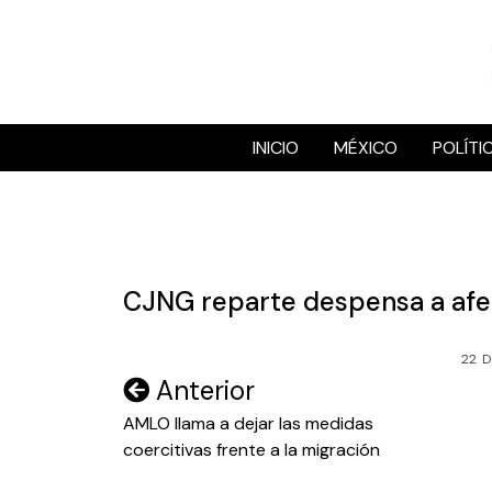
Skip
to
content
INICIO
MÉXICO
POLÍTI
CJNG reparte despensa a afec
22 D
Navegación
Anterior
de
AMLO llama a dejar las medidas
coercitivas frente a la migración
entradas