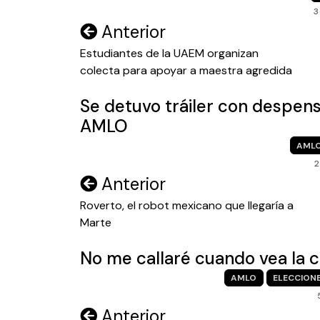
3
Navegación
Anterior
de
Estudiantes de la UAEM organizan
colecta para apoyar a maestra agredida
entradas
Se detuvo tráiler con despen
AMLO
AML
2
Navegación
Anterior
de
Roverto, el robot mexicano que llegaría a
Marte
entradas
No me callaré cuando vea la
AMLO
ELECCION
Navegación
Anterior