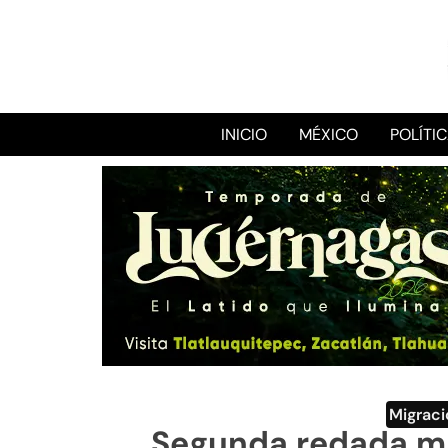
INICIO
MÉXICO
POLÍTI
Migrac
Segunda redada ma