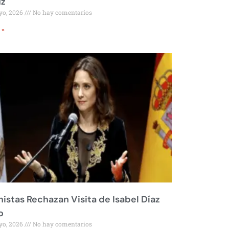
z
yo, 2026
No hay comentarios
 »
istas Rechazan Visita de Isabel Díaz
o
yo, 2026
No hay comentarios