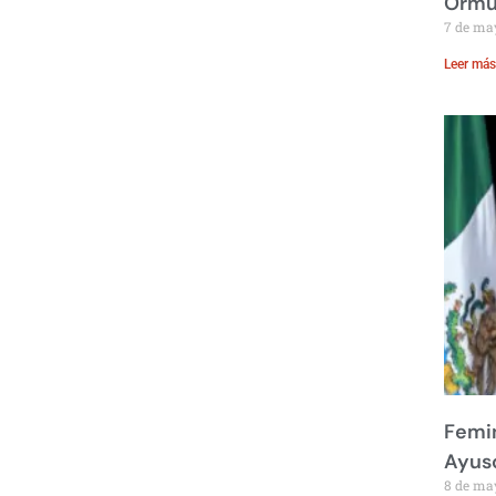
Ormu
7 de ma
Leer más
Femin
Ayus
8 de ma