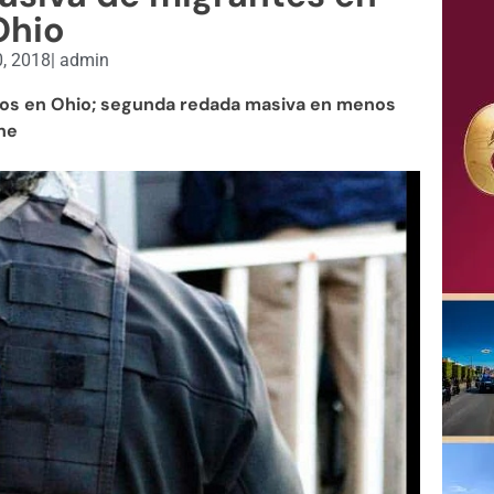
Ohio
0, 2018
|
admin
dos en Ohio; segunda redada masiva en menos
ne