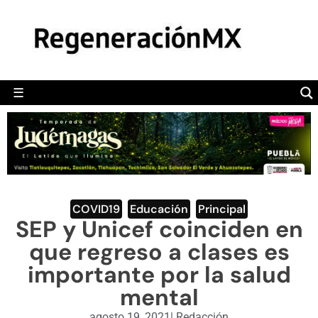
MÉXICO
POLÍTICA
MUNDO
☰
RegeneraciónMX
Sitio de noticias libre e independiente
CAMALEÓN
OPINIÓN
DEPORTES
ENGLISH SECTION
COVID19
,
Educación
,
Principal
SEP y Unicef coinciden en
VIDEOS
que regreso a clases es
importante por la salud
mental
agosto 19, 2021
|
Redacción