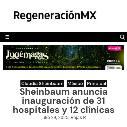
MÉXICO
POLÍTICA
MUNDO
☰
RegeneraciónMX
Sitio de noticias libre e independiente
CAMALEÓN
OPINIÓN
DEPORTES
ENGLISH SECTION
Claudia Sheinbaum
,
México
,
Principal
Sheinbaum anuncia
VIDEOS
inauguración de 31
hospitales y 12 clínicas
julio 29, 2025
|
Rojas R