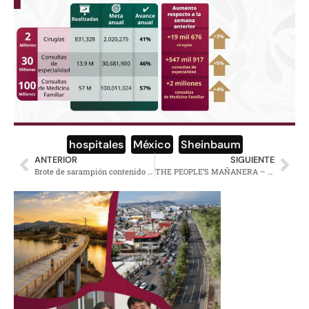
hospitales
,
México
,
Sheinbaum
ANTERIOR
SIGUIENTE
Brote de sarampión contenido en Chihuahua: Salud
THE PEOPLE’S MAÑANERA – MORNING PRESIDENTIAL PRESS CONFERENCE – TUESDAY, JULY 29, 2025