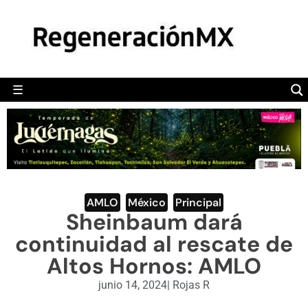
MÉXICO
POLÍTICA
MUNDO
☰
RegeneraciónMX
Sitio de noticias libre e independiente
CAMALEÓN
OPINIÓN
DEPORTES
ENGLISH SECTION
AMLO
,
México
,
Principal
Sheinbaum dará
VIDEOS
continuidad al rescate de
Altos Hornos: AMLO
junio 14, 2024
|
Rojas R