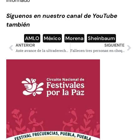
informado
Síguenos en nuestro canal de YouTube
también
AMLO
,
México
,
Morena
,
Sheinbaum
ANTERIOR
SIGUIENTE
Ante avance de la ultraderecha lanzan Nuevo Frente Popular en Francia
Fallecen tres personas en choque múltiple en la carretera México-Puebla