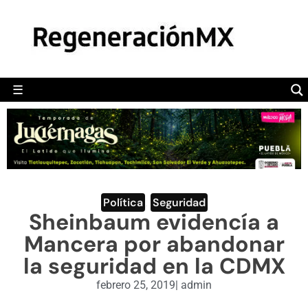
MÉXICO
POLÍTICA
MUNDO
☰
RegeneraciónMX
Sitio de noticias libre e independiente
CAMALEÓN
OPINIÓN
DEPORTES
ENGLISH SECTION
Política
,
Seguridad
Sheinbaum evidencía a
VIDEOS
Mancera por abandonar
la seguridad en la CDMX
febrero 25, 2019
|
admin