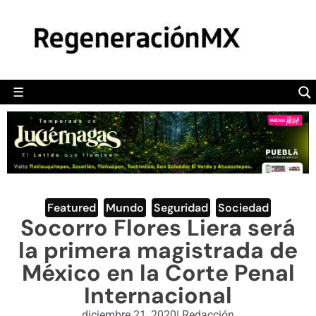
MÉXICO
POLÍTICA
MUNDO
☰
RegeneraciónMX
Sitio de noticias libre e independiente
CAMALEÓN
OPINIÓN
DEPORTES
ENGLISH SECTION
Featured
,
Mundo
,
Seguridad
,
Sociedad
Socorro Flores Liera será
VIDEOS
la primera magistrada de
México en la Corte Penal
Internacional
diciembre 21, 2020
|
Redacción