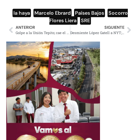
la haya
,
Marcelo Ebrard
,
Países Bajos
,
Socorro
Flores Liera
,
SRE
ANTERIOR
SIGUIENTE
Golpe a la Unión Tepito; cae el Güero Pimentel
Desmiente López Gatell a NYT; «tiene hoyos su información»