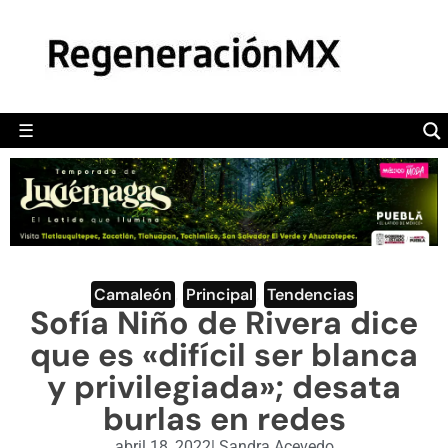
MÉXICO
POLÍTICA
MUNDO
☰
RegeneraciónMX
Sitio de noticias libre e independiente
CAMALEÓN
OPINIÓN
DEPORTES
ENGLISH SECTION
Camaleón
,
Principal
,
Tendencias
Sofía Niño de Rivera dice
VIDEOS
que es «difícil ser blanca
y privilegiada»; desata
burlas en redes
abril 18, 2022
|
Sandra Acevedo