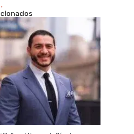
 »
acionados