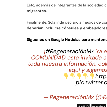
Esto, además de integrantes de la sociedad civ
migrantes.
Finalmente, Solalinde declaró a medios de c
deberían incluirse cónsules y embajadore
Síguenos en Google Noticias para manten
¡
#RegeneraciónMx
Ya e
COMUNIDAD está invitada a 
toda nuestra información, co
aquí y sigamos
http
pic.twitter
— RegeneraciónMx (@R
AMLO
,
mexico