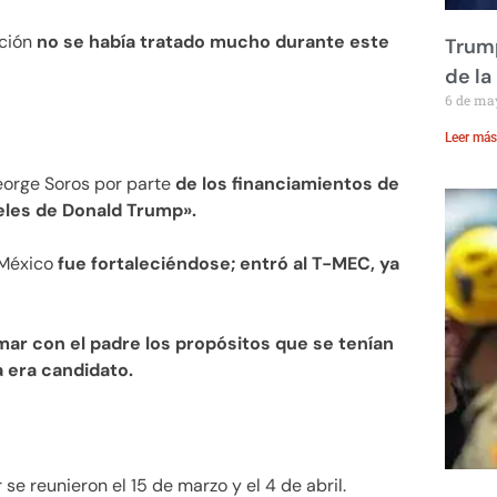
ción
no se había tratado mucho durante este
Trump
de la
6 de ma
Leer más
eorge Soros por parte
de los financiamientos de
eles de Donald Trump».
 México
fue fortaleciéndose; entró al T-MEC, ya
mar con el padre los propósitos que se tenían
 era candidato.
e reunieron el 15 de marzo y el 4 de abril.