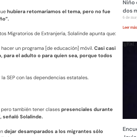
Niño 
dos 
que
hubiera retomaríamos el tema, pero no fue
6 de ma
ño”.
Leer más
s Migratorios de Extranjería, Solalinde apunta que:
a hacer un programa [de educación] móvil.
Casi casi
, para el adulto o para quien sea, porque todos
r la SEP con las dependencias estatales
.
r, pero también tener clases
presenciales durante
, señaló Solalinde.
Encue
en
dejar desamparados a los migrantes sólo