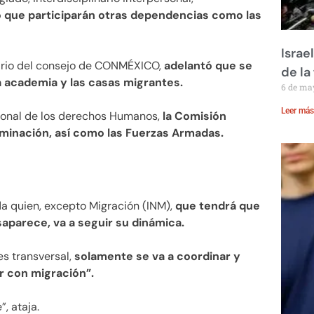
tó que participarán otras dependencias como las
Israe
ario del consejo de CONMÉXICO,
adelantó que se
de la 
 la academia y las casas migrantes.
6 de ma
Leer más
ional de los derechos Humanos,
la Comisión
riminación, así como las Fuerzas Armadas.
a quien, excepto Migración (INM),
que tendrá que
aparece, va a seguir su dinámica.
es transversal,
solamente se va a coordinar y
r con migración”.
, ataja.