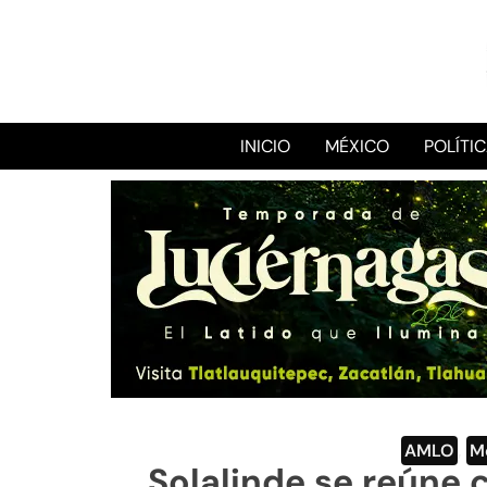
INICIO
MÉXICO
POLÍTI
AMLO
,
M
Solalinde se reún