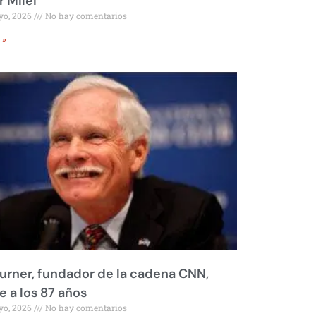
r Milei
yo, 2026
No hay comentarios
 »
urner, fundador de la cadena CNN,
 a los 87 años
yo, 2026
No hay comentarios