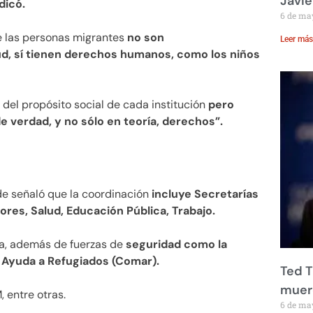
Javie
dicó.
6 de ma
e las personas migrantes
no son
Leer más
ud, sí tienen derechos humanos, como los niños
 del propósito social de cada institución
pero
e verdad, y no sólo en teoría, derechos”.
de señaló que la coordinación
incluye Secretarías
res, Salud, Educación Pública, Trabajo.
a, además de fuerzas de
seguridad como la
 Ayuda a Refugiados (Comar).
Ted T
muere
 entre otras.
6 de ma