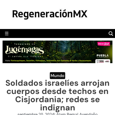
MÉXICO
POLÍTICA
MUNDO
☰
RegeneraciónMX
Sitio de noticias libre e independiente
CAMALEÓN
OPINIÓN
DEPORTES
ENGLISH SECTION
Mundo
Soldados israelíes arrojan
VIDEOS
cuerpos desde techos en
Cisjordania; redes se
indignan
septiembre 20, 2024
|
Alam Bernal Avendaño