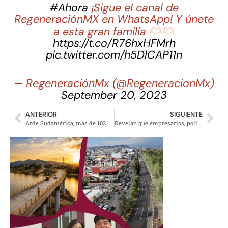
#Ahora
¡Sigue el canal de
RegeneraciónMX en WhatsApp! Y únete
a esta gran familia
https://t.co/R76hxHFMrh
pic.twitter.com/h5DlCAP11n
— RegeneraciónMx (@RegeneracionMx)
September 20, 2023
ANTERIOR
SIGUIENTE
Arde Sudamérica, más de 102 mil incendios en lo que va de septiembre
Revelan que empresarios, políticos y religiosos presionaron al TEPJF para frenar mayoría de Morena