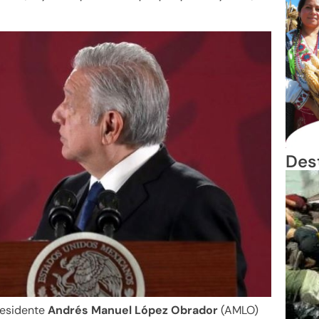
Des
residente
Andrés Manuel López Obrador
(AMLO)