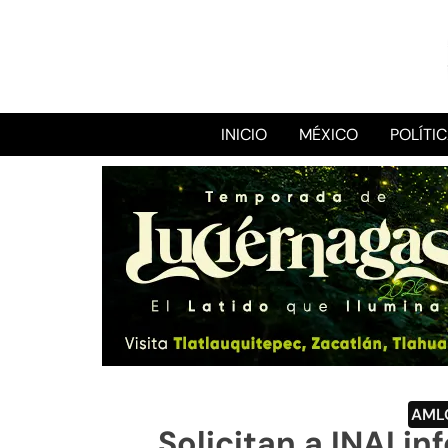
INICIO
MÉXICO
POLÍTI
AML
Solicitan a INAI i