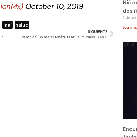
Niño 
cionMx)
October 10, 2019
dos 
6 de ma
,
Inai
,
salud
Leer más
SIGUIENTE
Calderón solía presionar a la justicia para resolver casos: Zaldivar
Banco del Bienestar tendrá 13 mil sucursales: AMLO
Encue