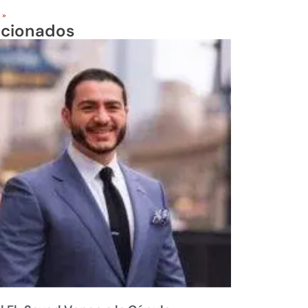
 »
acionados