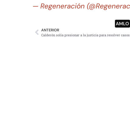
— Regeneración (@Regenera
AMLO
ANTERIOR