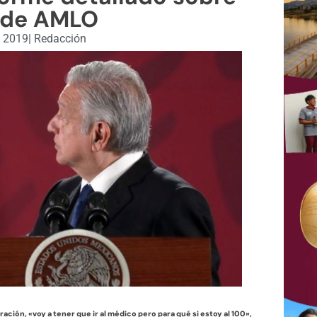
 de AMLO
, 2019
|
Redacción
ción, «voy a tener que ir al médico pero para qué si estoy al 100»,