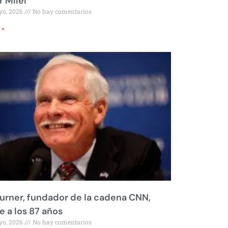
r Milei
yo, 2026
No hay comentarios
 »
urner, fundador de la cadena CNN,
 a los 87 años
yo, 2026
No hay comentarios