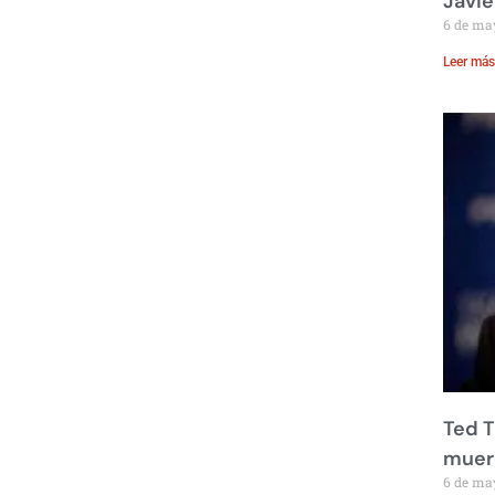
Javie
6 de ma
Leer más
Ted T
muere
6 de ma