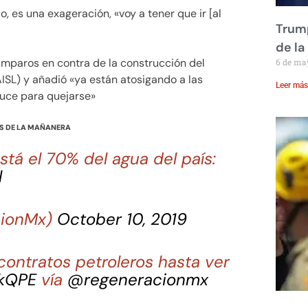
o, es una exageración, «voy a tener que ir [al
Trump
de la
 amparos en contra de la construcción del
6 de ma
ISL) y añadió «ya están atosigando a las
Leer más
auce para quejarse»
S DE LA MAÑANERA
stá el 70% del agua del país:
l
cionMx)
October 10, 2019
ontratos petroleros hasta ver
ZkQPE
vía
@regeneracionmx