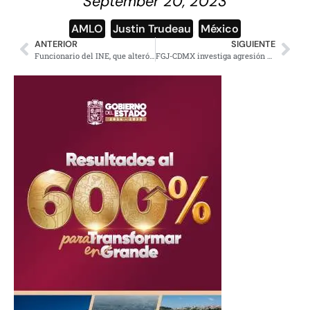
September 20, 2023
AMLO
,
Justin Trudeau
,
México
ANTERIOR
SIGUIENTE
Funcionario del INE, que alteró frases de AMLO, impugna su despido
FGJ-CDMX investiga agresión de escoltas en Lomas Altas