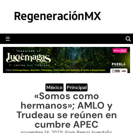
MÉXICO
POLÍTICA
MUNDO
☰
RegeneraciónMX
Sitio de noticias libre e independiente
CAMALEÓN
OPINIÓN
DEPORTES
ENGLISH SECTION
México
,
Principal
«Somos como
VIDEOS
hermanos»; AMLO y
Trudeau se reúnen en
cumbre APEC
noviembre 16, 2023
|
Alam Bernal Avendaño