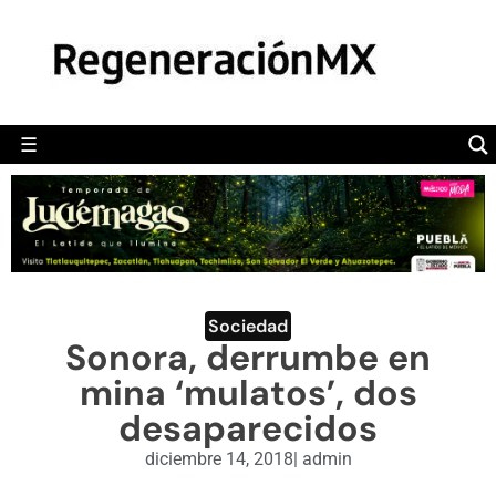
MÉXICO
POLÍTICA
MUNDO
☰
RegeneraciónMX
Sitio de noticias libre e independiente
CAMALEÓN
OPINIÓN
DEPORTES
ENGLISH SECTION
Sociedad
Sonora, derrumbe en
VIDEOS
mina ‘mulatos’, dos
desaparecidos
diciembre 14, 2018
|
admin