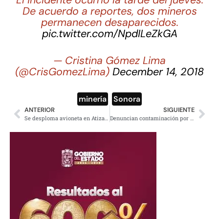
De acuerdo a reportes, dos mineros
permanecen desaparecidos.
pic.twitter.com/NpdILeZkGA
— Cristina Gómez Lima
(@CrisGomezLima)
December 14, 2018
minería
,
Sonora
ANTERIOR
SIGUIENTE
Se desploma avioneta en Atizapán, Edomex, dos muertos
Denuncian contaminación por planta de lodos en La Paz, BC