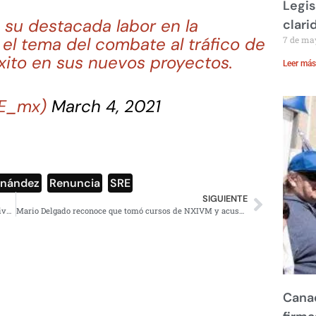
Legis
u destacada labor en la
clari
 el tema del combate al tráfico de
7 de ma
ito en sus nuevos proyectos.
Leer más
RE_mx)
March 4, 2021
rnández
,
Renuncia
,
SRE
SIGUIENTE
Guía de Apple para que los papás configuren los dispositivos de sus hijos
Mario Delgado reconoce que tomó cursos de NXIVM y acusa guerra sucia contra él
Canad