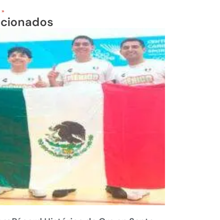
 »
acionados