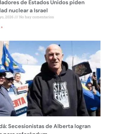
ladores de Estados Unidos piden
dad nuclear a Israel
yo, 2026
No hay comentarios
 »
á: Secesionistas de Alberta logran