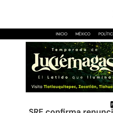
INICIO
MÉXICO
POLÍTI
SRE confirma renunci