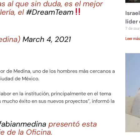
s al que sin duda, es el mejor
ería, el
#DreamTeam
Israe
líder
7 de ma
edina)
March 4, 2021
Leer más
abor de Medina, uno de los hombres más cercanos a
Ciudad de México.
or en la institución, principalmente en el tema
 mucho éxito en sus nuevos proyectos”, informó la
abianmedina
presentó esta
 de la Oficina.