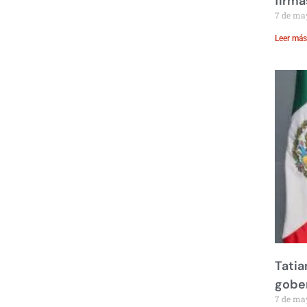
firma
7 de ma
Leer más
Tatia
gobe
7 de ma