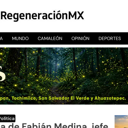
CA
MUNDO
CAMALEÓN
OPINIÓN
DEPORTES
RegeneraciónMX
Sitio de noticias libre e independiente
Política
a de Fabián Medina, jefe