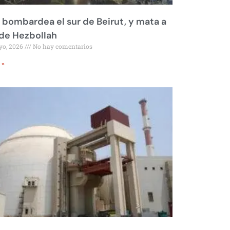
l bombardea el sur de Beirut, y mata a
 de Hezbollah
yo, 2026
No hay comentarios
 »