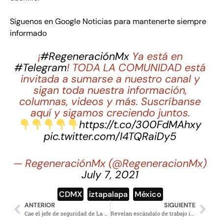
Síguenos en Google Noticias para mantenerte siempre
informado
¡
#RegeneraciónMx
Ya está en
#Telegram
! TODA LA COMUNIDAD está
invitada a sumarse a nuestro canal y
sigan toda nuestra información,
columnas, videos y más. Suscríbanse
aquí y sigamos creciendo juntos.
https://t.co/300FdMAhxy
pic.twitter.com/I4TQRaiDy5
— RegeneraciónMx (@RegeneracionMx)
July 7, 2021
CDMX
,
iztapalapa
,
México
ANTERIOR
SIGUIENTE
Cae el jefe de seguridad de La Polar; FGJ-CDMX lo acusa de homicidio
Revelan escándalo de trabajo infantil latinoamericano en EE.UU