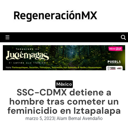
MÉXICO
POLÍTICA
MUNDO
☰
RegeneraciónMX
Sitio de noticias libre e independiente
CAMALEÓN
OPINIÓN
DEPORTES
ENGLISH SECTION
México
SSC-CDMX detiene a
VIDEOS
hombre tras cometer un
feminicidio en Iztapalapa
marzo 5, 2023
|
Alam Bernal Avendaño