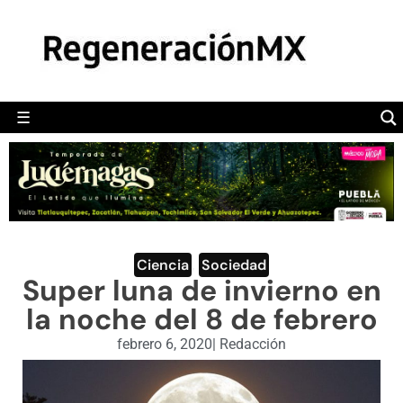
MÉXICO
POLÍTICA
MUNDO
☰
RegeneraciónMX
Sitio de noticias libre e independiente
CAMALEÓN
OPINIÓN
DEPORTES
ENGLISH SECTION
Ciencia
,
Sociedad
Super luna de invierno en
VIDEOS
la noche del 8 de febrero
febrero 6, 2020
|
Redacción