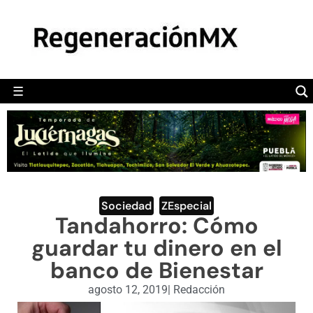
MÉXICO
POLÍTICA
MUNDO
☰
RegeneraciónMX
Sitio de noticias libre e independiente
CAMALEÓN
OPINIÓN
DEPORTES
ENGLISH SECTION
Sociedad
,
ZEspecial
Tandahorro: Cómo
VIDEOS
guardar tu dinero en el
banco de Bienestar
agosto 12, 2019
|
Redacción