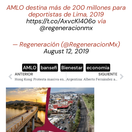
AMLO destina más de 200 millones para
deportistas de Lima, 2019
https://t.co/AxvcKl406o
vía
@regeneracionmx
— Regeneración (@RegeneracionMx)
August 12, 2019
AMLO
,
bansefi
,
Bienestar
,
economia
ANTERIOR
SIGUIENTE
Hong Kong: Protesta masiva en aeropuertos cancela todo los vuelos
Argentina: Alberto Fernández aplasta al presidente Macri en primarias