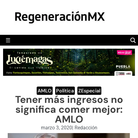
MÉXICO
POLÍTICA
MUNDO
☰
RegeneraciónMX
Sitio de noticias libre e independiente
CAMALEÓN
OPINIÓN
DEPORTES
ENGLISH SECTION
AMLO
,
Política
,
ZEspecial
Tener más ingresos no
VIDEOS
significa comer mejor:
AMLO
marzo 3, 2020
|
Redacción