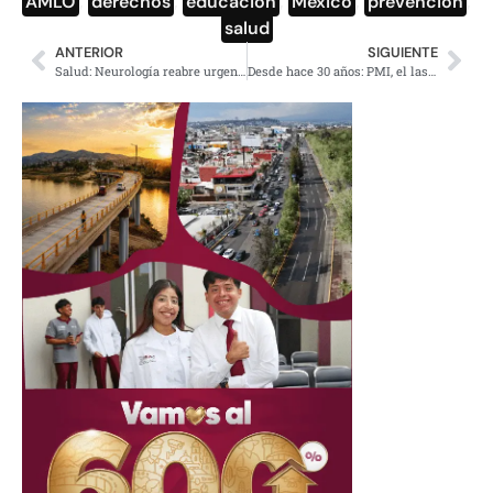
AMLO
,
derechos
,
educación
,
México
,
prevención
,
salud
ANTERIOR
SIGUIENTE
Salud: Neurología reabre urgencias y terapia intensiva gracias a denuncias
Desde hace 30 años: PMI, el lastre oscuro de Pemex