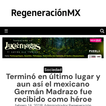
MÉXICO
POLÍTICA
MUNDO
☰
RegeneraciónMX
Sitio de noticias libre e independiente
CAMALEÓN
OPINIÓN
DEPORTES
ENGLISH SECTION
Sociedad
Terminó en último lugar y
VIDEOS
aun así el mexicano
Germán Madrazo fue
recibido como héroe
febrero 16, 2018
|
Administrador Regeneración