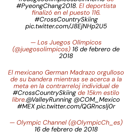
#PyeongChang2018
. El deportista
finalizó en el puesto 116.
#CrossCountrySkiing
pic.twitter.com/J8EjNHp2U5
— Los Juegos Olímpicos
(@juegosolimpicos)
16 de febrero de
2018
El mexicano German Madrazo orgulloso
de su bandera mientras se acerca a la
meta en la contrarreloj individual de
#CrossCountrySkiing
de 15km estilo
libre.
@ValleyRunning
@COM_Mexico
#MEX
pic.twitter.com/QGRncslj0r
— Olympic Channel (@OlympicCh_es)
16 de febrero de 2018