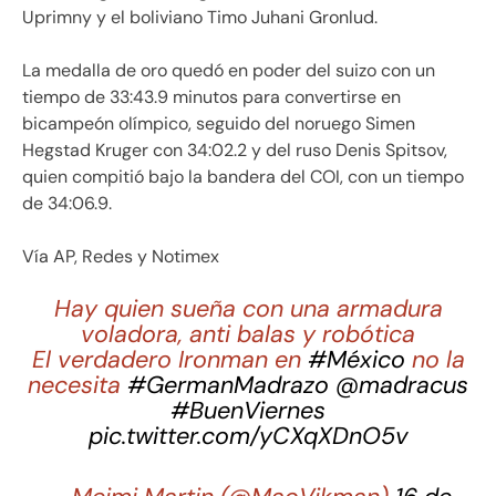
Uprimny y el boliviano Timo Juhani Gronlud.
La medalla de oro quedó en poder del suizo con un
tiempo de 33:43.9 minutos para convertirse en
bicampeón olímpico, seguido del noruego Simen
Hegstad Kruger con 34:02.2 y del ruso Denis Spitsov,
quien compitió bajo la bandera del COI, con un tiempo
de 34:06.9.
Vía AP, Redes y Notimex
Hay quien sueña con una armadura
voladora, anti balas y robótica
El verdadero Ironman en
#México
no la
necesita
#GermanMadrazo
@madracus
#BuenViernes
pic.twitter.com/yCXqXDnO5v