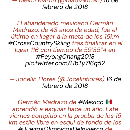
— Meimi Martin (@MaoVikman)
16 de
febrero de 2018
El abanderado mexicano Germán
Madrazo, de 43 años de edad, fue el
último en llegar a la meta de los 15km
#CrossCountrySkiing
tras finalizar en el
lugar 116 con tiempo de 59’35”4 en
#PeyongChang2018
pic.twitter.com/HbTy7I6q52
— Jocelin Flores (@Jocelinflores)
16 de
febrero de 2018
Germán Madrazo de
#Mexico
aprendió a esquiar hace un año. Este
viernes compitió en la prueba de los 15
km estilo libre en esquí de fondo de los
#JuegosOlimpicosDeInvierno
de