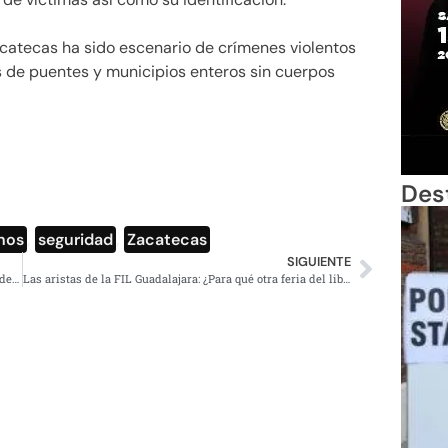
catecas ha sido escenario de crímenes violentos
 de puentes y municipios enteros sin cuerpos
Des
nos
,
seguridad
,
Zacatecas
SIGUIENTE
Imputan a 10 exfuncionarios implicados en el derrumbe de la Línea 12
Las aristas de la FIL Guadalajara: ¿Para qué otra feria del libro?