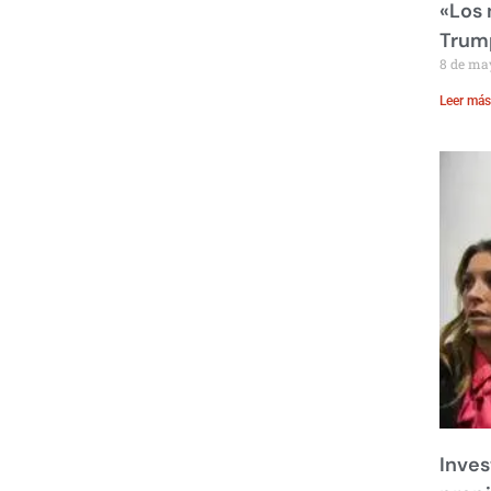
«Los
Trump
8 de ma
Leer más
Inves