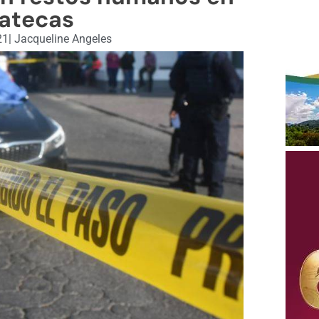
atecas
21
|
Jacqueline Angeles