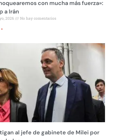
 noquearemos con mucha más fuerza»:
 a Irán
yo, 2026
No hay comentarios
 »
tigan al jefe de gabinete de Milei por