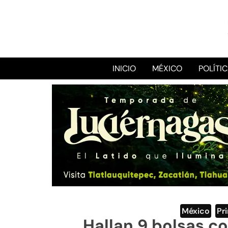
INICIO
MÉXICO
POLÍTI
México
,
Pr
Hallan 9 bolsas c