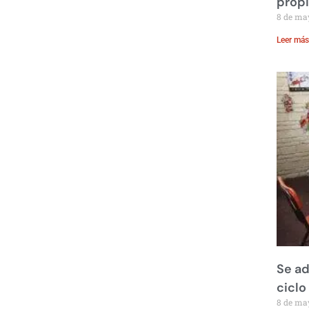
prop
8 de ma
Leer más
Se ad
ciclo
8 de ma