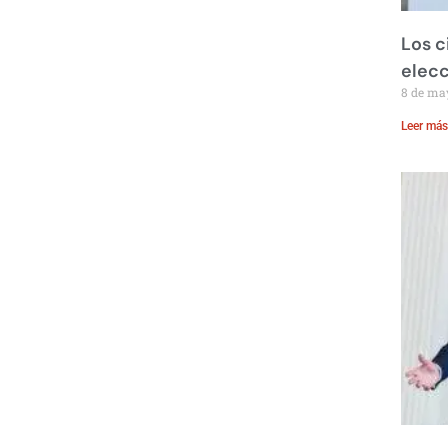
Los c
elecc
8 de ma
Leer más