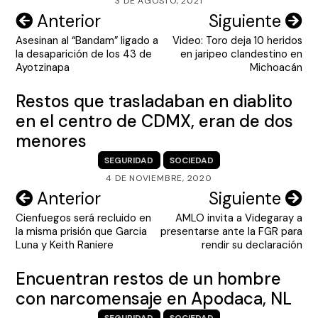
3 DE AGOSTO, 2021
Navegación
Anterior
Siguiente
Asesinan al “Bandam” ligado a
Video: Toro deja 10 heridos
de
la desaparición de los 43 de
en jaripeo clandestino en
entradas
Ayotzinapa
Michoacán
Restos que trasladaban en diablito
en el centro de CDMX, eran de dos
menores
SEGURIDAD
SOCIEDAD
4 DE NOVIEMBRE, 2020
Navegación
Anterior
Siguiente
Cienfuegos será recluido en
AMLO invita a Videgaray a
de
la misma prisión que Garcia
presentarse ante la FGR para
entradas
Luna y Keith Raniere
rendir su declaración
Encuentran restos de un hombre
con narcomensaje en Apodaca, NL
SEGURIDAD
SOCIEDAD