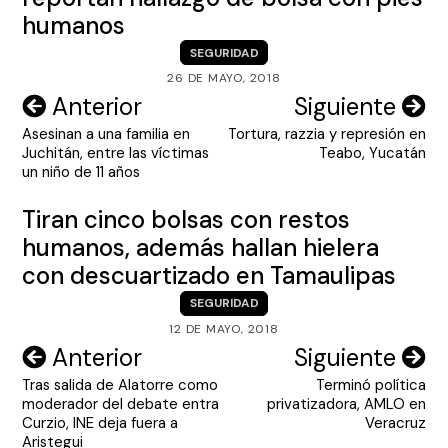
humanos
SEGURIDAD
26 DE MAYO, 2018
Navegación
Anterior
Siguiente
Asesinan a una familia en
Tortura, razzia y represión en
de
Juchitán, entre las víctimas
Teabo, Yucatán
entradas
un niño de 11 años
Tiran cinco bolsas con restos
humanos, además hallan hielera
con descuartizado en Tamaulipas
SEGURIDAD
12 DE MAYO, 2018
Navegación
Anterior
Siguiente
Tras salida de Alatorre como
Terminó política
de
moderador del debate entra
privatizadora, AMLO en
entradas
Curzio, INE deja fuera a
Veracruz
Aristegui