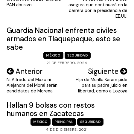
entradas
PAN abusivo
asegura que continuará en la
carrera por la presidencia de
EE.UU.
Guardia Nacional enfrenta civiles
armados en Tlaquepaque, esto se
sabe
MÉXICO
SEGURIDAD
21 DE FEBRERO, 2024
Navegación
Anterior
Siguiente
Ni Alfredo del Mazo ni
Hija de Murillo Karam pide
de
Alejandra del Moral serán
para su padre juicio en
entradas
candidatos de Morena
libertad, como a Lozoya
Hallan 9 bolsas con restos
humanos en Zacatecas
MÉXICO
PRINCIPAL
SEGURIDAD
4 DE DICIEMBRE, 2021