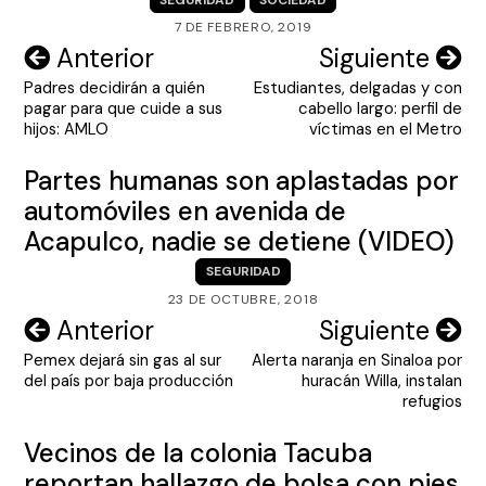
7 DE FEBRERO, 2019
Navegación
Anterior
Siguiente
Padres decidirán a quién
Estudiantes, delgadas y con
de
pagar para que cuide a sus
cabello largo: perfil de
entradas
hijos: AMLO
víctimas en el Metro
Partes humanas son aplastadas por
automóviles en avenida de
Acapulco, nadie se detiene (VIDEO)
SEGURIDAD
23 DE OCTUBRE, 2018
Navegación
Anterior
Siguiente
Pemex dejará sin gas al sur
Alerta naranja en Sinaloa por
de
del país por baja producción
huracán Willa, instalan
entradas
refugios
Vecinos de la colonia Tacuba
reportan hallazgo de bolsa con pies