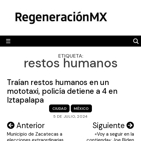
Skip
MÉXICO
to
content
POLÍTICA
MUNDO
☰
RegeneraciónMX
Sitio de noticias libre e independiente
CAMALEÓN
ETIQUETA:
restos humanos
OPINIÓN
DEPORTES
Traían restos humanos en un
ENGLISH SECTION
mototaxi, policía detiene a 4 en
Iztapalapa
VIDEOS
CIUDAD
MÉXICO
5 DE JULIO, 2024
Navegación
Anterior
Siguiente
Municipio de Zacatecas a
«Voy a seguir en la
de
elecciones extraordinarias,
contienda»; Joe Biden