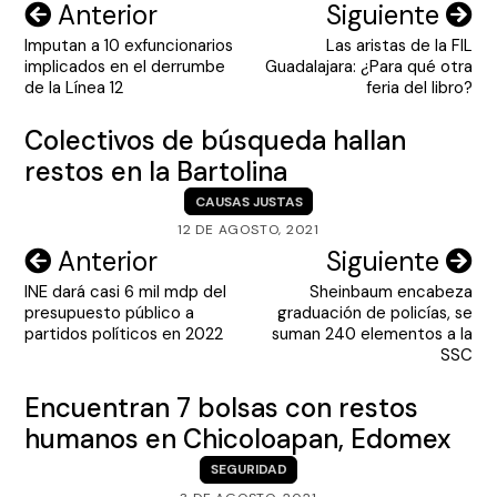
Navegación
Anterior
Siguiente
Imputan a 10 exfuncionarios
Las aristas de la FIL
de
implicados en el derrumbe
Guadalajara: ¿Para qué otra
entradas
de la Línea 12
feria del libro?
Colectivos de búsqueda hallan
restos en la Bartolina
CAUSAS JUSTAS
12 DE AGOSTO, 2021
Navegación
Anterior
Siguiente
INE dará casi 6 mil mdp del
Sheinbaum encabeza
de
presupuesto público a
graduación de policías, se
entradas
partidos políticos en 2022
suman 240 elementos a la
SSC
Encuentran 7 bolsas con restos
humanos en Chicoloapan, Edomex
SEGURIDAD