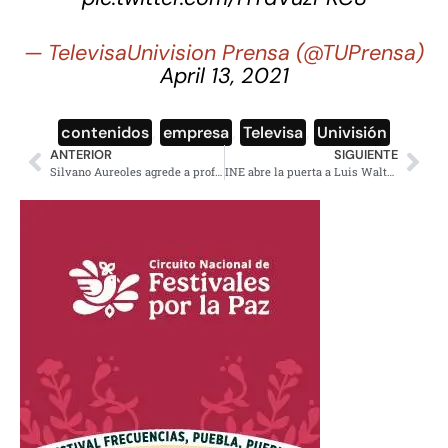
— TelevisaUnivision Prensa (@TUPrensa)
April 13, 2021
contenidos
,
empresa
,
Televisa
,
Univisión
ANTERIOR
SIGUIENTE
Silvano Aureoles agrede a profesor manifestante en Aguililla
INE abre la puerta a Luis Walton como candidato para Guerrero