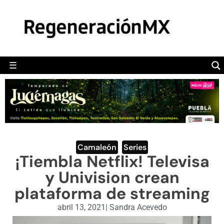
MÉXICO
POLÍTICA
MUNDO
☰
RegeneraciónMX
Sitio de noticias libre e independiente
CAMALEÓN
OPINIÓN
DEPORTES
ENGLISH SECTION
Camaleón
,
Series
¡Tiembla Netflix! Televisa
VIDEOS
y Univision crean
plataforma de streaming
abril 13, 2021
|
Sandra Acevedo