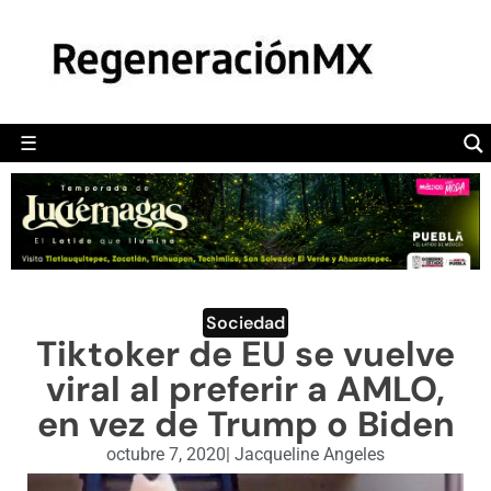
MÉXICO
POLÍTICA
MUNDO
☰
RegeneraciónMX
Sitio de noticias libre e independiente
CAMALEÓN
OPINIÓN
DEPORTES
ENGLISH SECTION
Sociedad
Tiktoker de EU se vuelve
VIDEOS
viral al preferir a AMLO,
en vez de Trump o Biden
octubre 7, 2020
|
Jacqueline Angeles