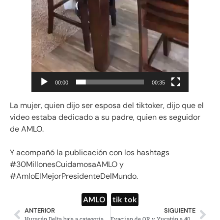
00:00
00:35
La mujer, quien dijo ser esposa del tiktoker, dijo que el
video estaba dedicado a su padre, quien es seguidor
de AMLO.
Y acompañó la publicación con los hashtags
#30MillonesCuidamosaAMLO y
#AmloElMejorPresidenteDelMundo.
AMLO
,
tik tok
ANTERIOR
SIGUIENTE
Huracán Delta baja a categoría 2 en Cozumel, Quintana Roo
Evacúan de QR y Yucatán a 40 mil; saldo blanco por huracán Delta