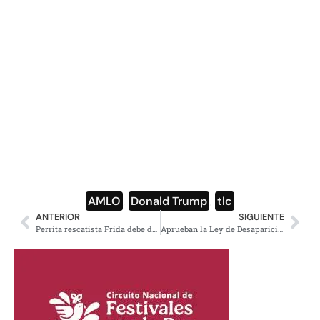
AMLO
,
Donald Trump
,
tlc
ANTERIOR
SIGUIENTE
Perrita rescatista Frida debe descansar y no ser exhibida para ganar raiting, dice petición
Aprueban la Ley de Desaparición Forzada