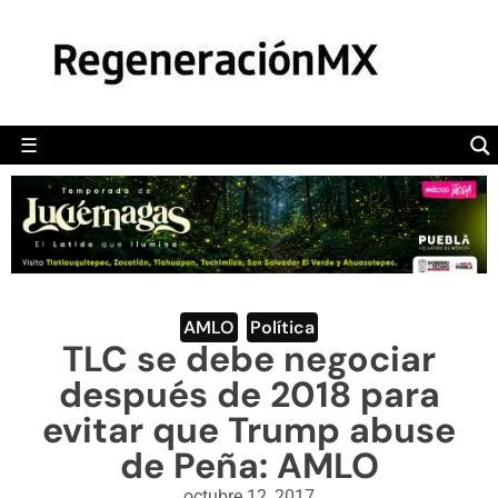
MÉXICO
POLÍTICA
MUNDO
☰
RegeneraciónMX
Sitio de noticias libre e independiente
CAMALEÓN
OPINIÓN
DEPORTES
ENGLISH SECTION
AMLO
,
Política
TLC se debe negociar
VIDEOS
después de 2018 para
evitar que Trump abuse
de Peña: AMLO
octubre 12, 2017