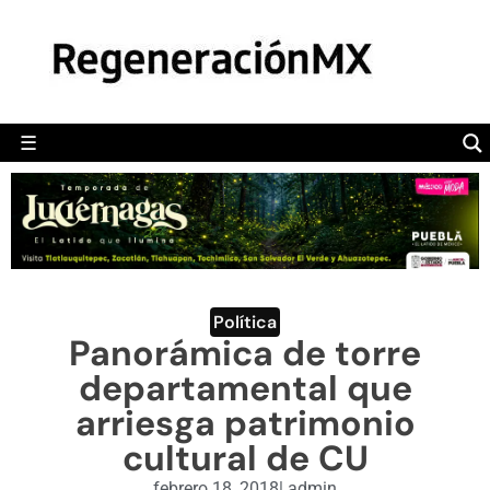
MÉXICO
POLÍTICA
MUNDO
☰
RegeneraciónMX
Sitio de noticias libre e independiente
CAMALEÓN
OPINIÓN
DEPORTES
ENGLISH SECTION
Política
Panorámica de torre
VIDEOS
departamental que
arriesga patrimonio
cultural de CU
febrero 18, 2018
|
admin