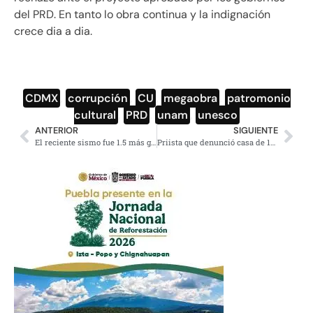
del PRD. En tanto lo obra continua y la indignación
crece dia a dia.
CDMX
,
corrupción
,
CU
,
megaobra
,
patromonio
cultural
,
PRD
,
unam
,
unesco
ANTERIOR
SIGUIENTE
El reciente sismo fue 1.5 más grande en energía liberada que el del 19-S: Sismológico Nacional
Priista que denunció casa de 15 mdp de Ochoa Reza reta a que lo demande