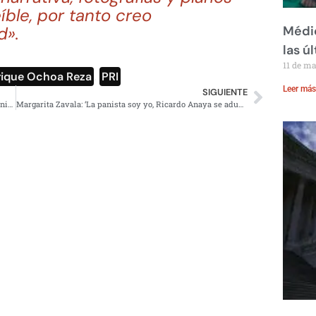
ble, por tanto creo
d».
Médic
las ú
11 de m
rique Ochoa Reza
,
PRI
Leer más
SIGUIENTE
Panorámica de torre departamental que arriesga patrimonio cultural de CU
Margarita Zavala: ‘La panista soy yo, Ricardo Anaya se adueñó del PAN con traiciones’