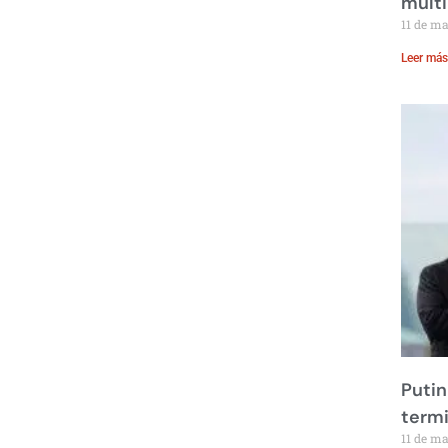
multi
11 de m
Leer más
Putin
term
11 de m