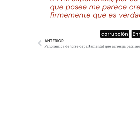
que posee me parece creí
firmemente que es verda
corrupción
,
En
ANTERIOR