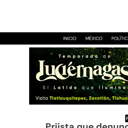
INICIO
MÉXICO
POLÍTI
Priista que denun