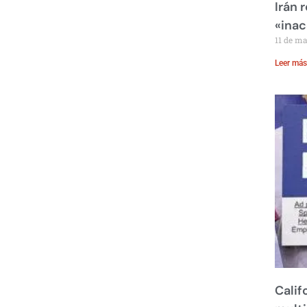
Irán 
«inac
11 de m
Leer más
Calif