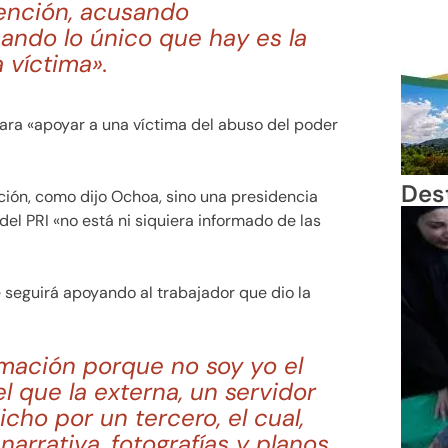
tención, acusando
uando lo único que hay es la
 víctima».
ara «apoyar a una víctima del abuso del poder
Des
ión, como dijo Ochoa, sino una presidencia
del PRI «no está ni siquiera informado de las
e seguirá apoyando al trabajador que dio la
rmación porque no soy yo el
l que la externa, un servidor
icho por un tercero, el cual,
narrativa, fotografías y planos