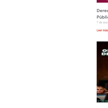
Derec
Públi
7 de ma
Leer más