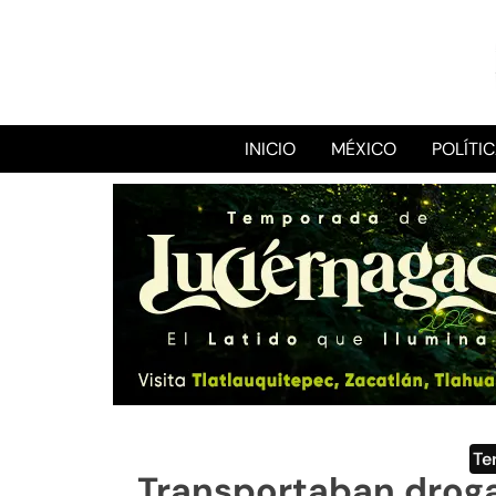
INICIO
MÉXICO
POLÍTI
Te
Transportaban droga