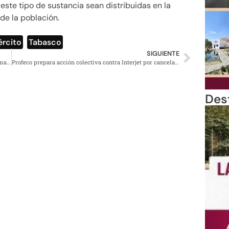
este tipo de sustancia sean distribuidas en la
de la población.
ército
,
Tabasco
SIGUIENTE
Hubo aumento global récord de casos covid-19 en una semana: OMS
Profeco prepara acción colectiva contra Interjet por cancelación de vuelos
Des