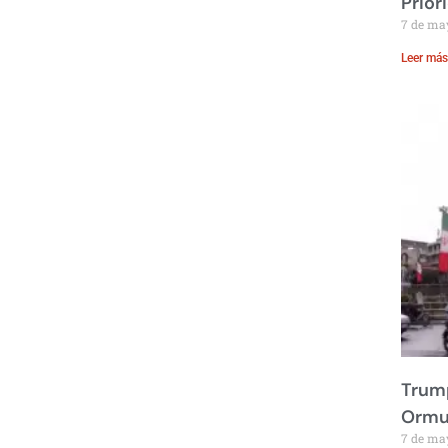
Prior
7 de ma
Leer más
Trump
Ormu
7 de ma