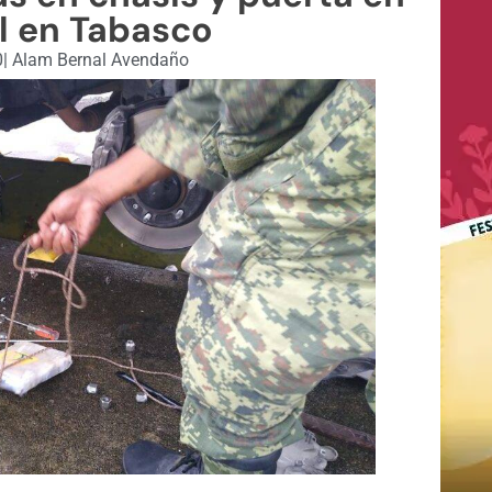
l en Tabasco
0
|
Alam Bernal Avendaño