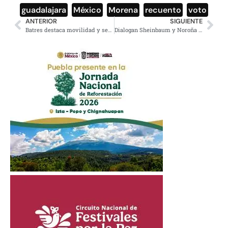
guadalajara
,
México
,
Morena
,
recuento
,
voto
ANTERIOR
SIGUIENTE
Batres destaca movilidad y seguridad en informe de gobierno de la CDMX
Dialogan Sheinbaum y Noroña que se decide por el Senado