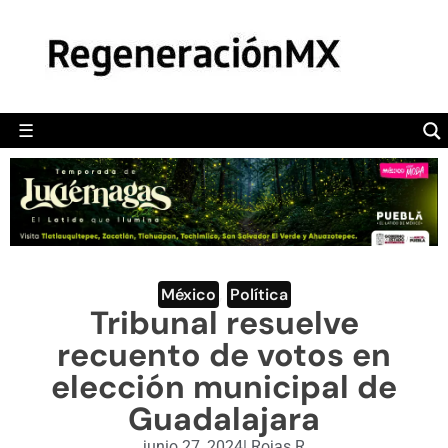
MÉXICO
POLÍTICA
MUNDO
☰
RegeneraciónMX
Sitio de noticias libre e independiente
CAMALEÓN
OPINIÓN
DEPORTES
ENGLISH SECTION
México
,
Política
Tribunal resuelve
VIDEOS
recuento de votos en
elección municipal de
Guadalajara
junio 27, 2024
|
Rojas R