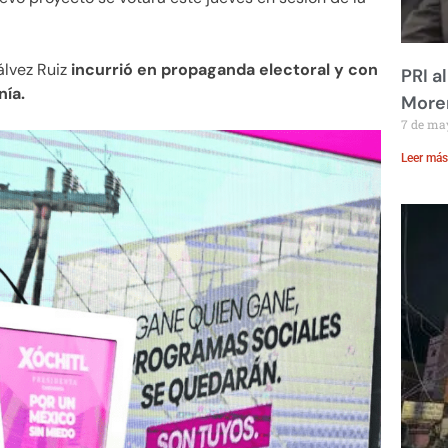
lvez Ruiz
incurrió en propaganda electoral y con
PRI a
nía.
Moren
7 de ma
Leer más