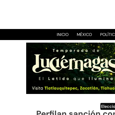
INICIO
MÉXICO
POLÍTI
Elecci
Perfilan sanción co