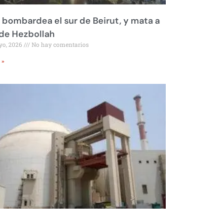
l bombardea el sur de Beirut, y mata a
 de Hezbollah
yo, 2026
No hay comentarios
 »