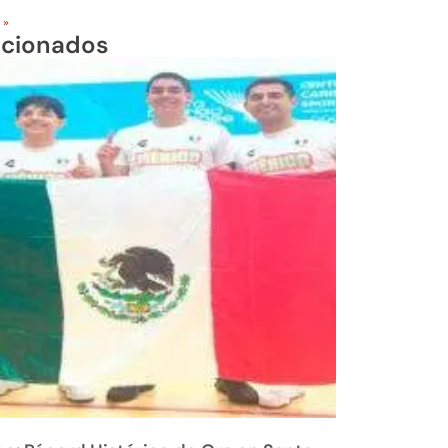
 »
acionados