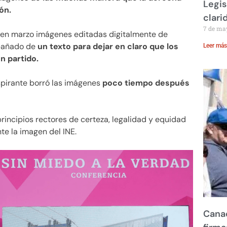
Legis
ón.
clari
7 de ma
 en marzo imágenes editadas digitalmente de
mpañado de
un texto para dejar en claro que los
Leer más
n partido.
aspirante borró las imágenes
poco tiempo después
principios rectores de certeza, legalidad y equidad
nte la imagen del INE.
Canad