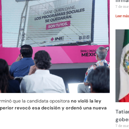
firma
7 de ma
Leer más
erminó que la candidata opositora
no violó la ley
Superior revocó esa decisión y ordenó una nueva
Tatia
gobe
7 de ma