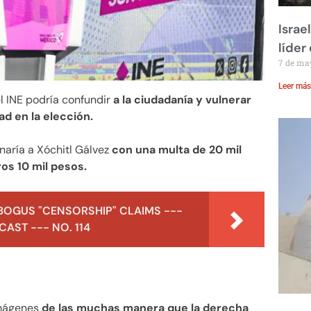
Israe
líder
7 de ma
Leer más
l INE podría confundir
a la ciudadanía y vulnerar
ad en la elección.
naría a Xóchitl Gálvez
con una multa de 20 mil
os 10 mil pesos.
BOGUS "CENSORSHIP" CLAIMS ---
AST --- NO. 114
imágenes
de las muchas manera que la derecha