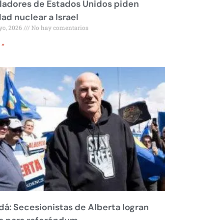
ladores de Estados Unidos piden
dad nuclear a Israel
yo, 2026
No hay comentarios
 »
á: Secesionistas de Alberta logran