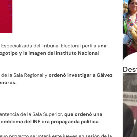
a Especializada del Tribunal Electoral perfila
una
logotipo y la imagen del Instituto Nacional
Des
 de la Sala Regional y
ordenó investigar a Gálvez
enores.
sentencia de la Sala Superior,
que ordenó una
l emblema del INE era propaganda política.
evo proyecto se votará este jueves en sesión de la