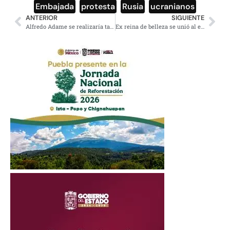
Embajada
,
protesta
,
Rusia
,
ucranianos
ANTERIOR
SIGUIENTE
Alfredo Adame se realizaría tatuaje en honor a su nueva pareja
Ex reina de belleza se unió al ejército de Ucrania para luchar contra Rusia