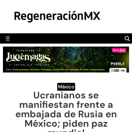
MÉXICO
POLÍTICA
MUNDO
☰
RegeneraciónMX
Sitio de noticias libre e independiente
CAMALEÓN
OPINIÓN
DEPORTES
ENGLISH SECTION
México
Ucranianos se
VIDEOS
manifiestan frente a
embajada de Rusia en
México; piden paz