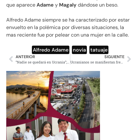
que aparece
Adame
y
Magaly
dándose un beso.
Alfredo Adame siempre se ha caracterizado por estar
envuelto en la polémica por diversas situaciones, la
mas reciente fue por pelear con una mujer en la calle.
Alfredo Adame
,
novia
,
tatuaje
ANTERIOR
SIGUIENTE
“Nadie se quedará en Ucrania”; AMLO asegura que irán por todos los mexicanos
Ucranianos se manifiestan frente a embajada de Rusia en México; piden paz mundial