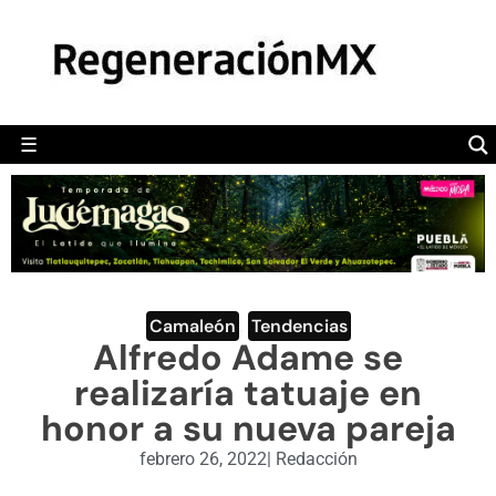
MÉXICO
POLÍTICA
MUNDO
☰
RegeneraciónMX
Sitio de noticias libre e independiente
CAMALEÓN
OPINIÓN
DEPORTES
ENGLISH SECTION
Camaleón
,
Tendencias
Alfredo Adame se
VIDEOS
realizaría tatuaje en
honor a su nueva pareja
febrero 26, 2022
|
Redacción