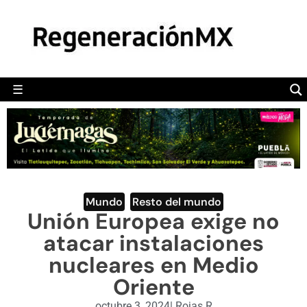
MÉXICO
POLÍTICA
MUNDO
☰
RegeneraciónMX
Sitio de noticias libre e independiente
CAMALEÓN
OPINIÓN
DEPORTES
ENGLISH SECTION
Mundo
,
Resto del mundo
Unión Europea exige no
VIDEOS
atacar instalaciones
nucleares en Medio
Oriente
octubre 3, 2024
|
Rojas R