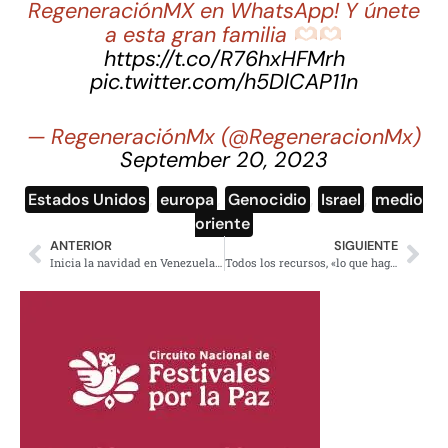
RegeneraciónMX en WhatsApp! Y únete
a esta gran familia
https://t.co/R76hxHFMrh
pic.twitter.com/h5DlCAP11n
— RegeneraciónMx (@RegeneracionMx)
September 20, 2023
Estados Unidos
,
europa
,
Genocidio
,
Israel
,
medio
oriente
ANTERIOR
SIGUIENTE
Inicia la navidad en Venezuela tras decreto de Nicolás Maduro
Todos los recursos, «lo que haga falta» para apoyar a Guerrero: Sheinbaum