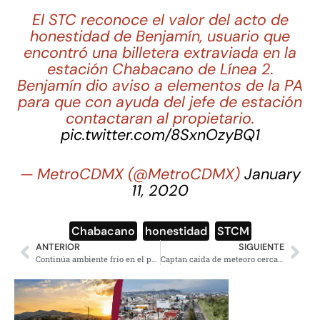
El STC reconoce el valor del acto de
honestidad de Benjamín, usuario que
encontró una billetera extraviada en la
estación Chabacano de Línea 2.
Benjamín dio aviso a elementos de la PA
para que con ayuda del jefe de estación
contactaran al propietario.
pic.twitter.com/8SxnOzyBQ1
— MetroCDMX (@MetroCDMX)
January
11, 2020
Chabacano
,
honestidad
,
STCM
ANTERIOR
SIGUIENTE
Continúa ambiente frío en el país con viento fuerte en el Golfo
Captan caída de meteoro cerca del volcán Popocatépetl