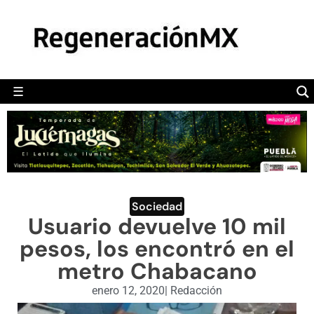
MÉXICO
POLÍTICA
MUNDO
☰
RegeneraciónMX
Sitio de noticias libre e independiente
CAMALEÓN
OPINIÓN
DEPORTES
ENGLISH SECTION
Sociedad
Usuario devuelve 10 mil
VIDEOS
pesos, los encontró en el
metro Chabacano
enero 12, 2020
|
Redacción