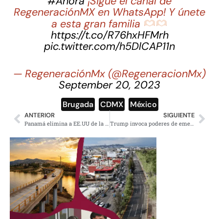
#Ahora
¡Sigue el canal de
RegeneraciónMX en WhatsApp! Y únete
a esta gran familia
https://t.co/R76hxHFMrh
pic.twitter.com/h5DlCAP11n
— RegeneraciónMx (@RegeneracionMx)
September 20, 2023
Brugada
,
CDMX
,
México
ANTERIOR
SIGUIENTE
Panamá elimina a EE.UU de la final Liga de Naciones Concacaf
Trump invoca poderes de emergencia para producir minerales críticos