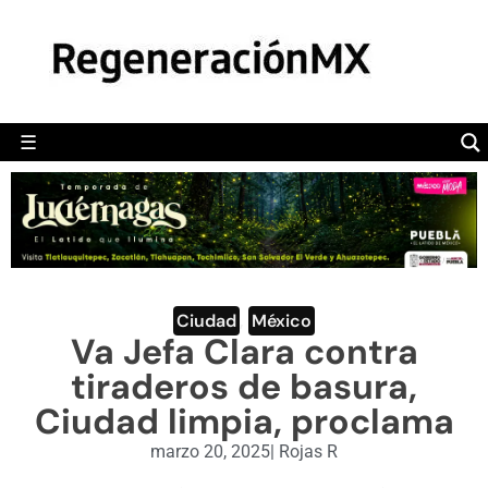
MÉXICO
POLÍTICA
MUNDO
☰
RegeneraciónMX
Sitio de noticias libre e independiente
CAMALEÓN
OPINIÓN
DEPORTES
ENGLISH SECTION
Ciudad
,
México
Va Jefa Clara contra
VIDEOS
tiraderos de basura,
Ciudad limpia, proclama
marzo 20, 2025
|
Rojas R