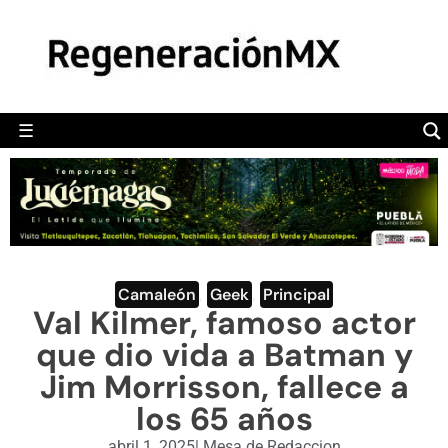
MÉXICO
POLÍTICA
MUNDO
☰
RegeneraciónMX
Sitio de noticias libre e independiente
CAMALEÓN
OPINIÓN
DEPORTES
ENGLISH SECTION
Camaleón
,
Geek
,
Principal
Val Kilmer, famoso actor
VIDEOS
que dio vida a Batman y
Jim Morrisson, fallece a
los 65 años
abril 1, 2025
|
Mesa de Redaccion