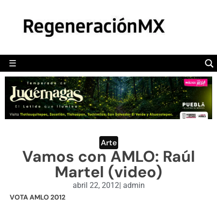
MÉXICO
POLÍTICA
MUNDO
☰
RegeneraciónMX
Sitio de noticias libre e independiente
CAMALEÓN
OPINIÓN
DEPORTES
ENGLISH SECTION
Arte
Vamos con AMLO: Raúl
VIDEOS
Martel (video)
abril 22, 2012
|
admin
VOTA AMLO 2012