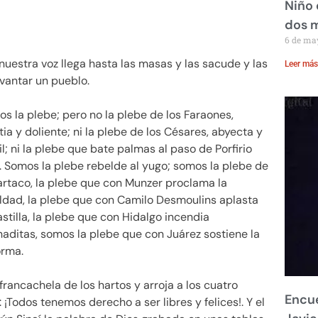
Niño 
dos 
6 de ma
nuestra voz llega hasta las masas y las sacude y las
Leer más
vantar un pueblo.
s la plebe; pero no la plebe de los Faraones,
ia y doliente; ni la plebe de los Césares, abyecta y
il; ni la plebe que bate palmas al paso de Porfirio
. Somos la plebe rebelde al yugo; somos la plebe de
rtaco, la plebe que con Munzer proclama la
ldad, la plebe que con Camilo Desmoulins aplasta
astilla, la plebe que con Hidalgo incendia
aditas, somos la plebe que con Juárez sostiene la
orma.
rancachela de los hartos y arroja a los cuatro
Encue
¡Todos tenemos derecho a ser libres y felices!. Y el