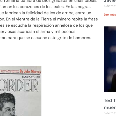
Javie
ún Sinaí la palabra de Dios grabada en unas tablas,
6 de ma
laman los corazones de los leales. En las negras
 fabrican la felicidad de los de arriba, entra un
Leer más
. En el vientre de la Tierra el minero repite la frase
s se escucha la respiración anhelosa de los que
nerviosas acarician el arma y mil pechos
altan para que se escuche este grito de hombres:
Ted T
muere
6 de ma