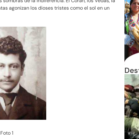
s sombras de la indiferencia. El Corán, los Vedas, la
ntas agonizan los dioses tristes como el sol en un
Des
Foto 1