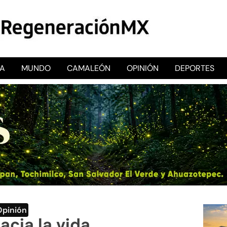
CA
MUNDO
CAMALEÓN
OPINIÓN
DEPORTES
RegeneraciónMX
Sitio de noticias libre e independiente
Opinión
cia la vida