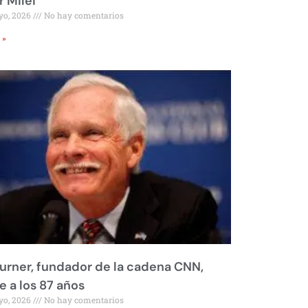
r Milei
yo, 2026
No hay comentarios
 »
urner, fundador de la cadena CNN,
 a los 87 años
yo, 2026
No hay comentarios