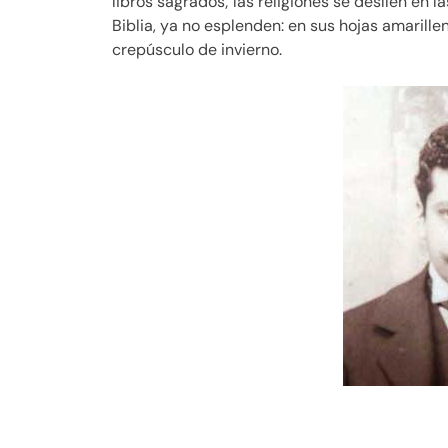
libros sagrados; las religiones se deslíen en la
Biblia, ya no esplenden: en sus hojas amarille
crepúsculo de invierno.