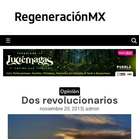
MÉXICO
POLÍTICA
MUNDO
☰
RegeneraciónMX
Sitio de noticias libre e independiente
CAMALEÓN
OPINIÓN
DEPORTES
ENGLISH SECTION
Opinión
Dos revolucionarios
VIDEOS
noviembre 20, 2013
|
admin