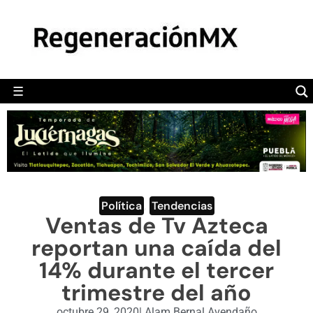
MÉXICO
POLÍTICA
MUNDO
☰
RegeneraciónMX
Sitio de noticias libre e independiente
CAMALEÓN
OPINIÓN
DEPORTES
ENGLISH SECTION
Política
,
Tendencias
Ventas de Tv Azteca
VIDEOS
reportan una caída del
14% durante el tercer
trimestre del año
octubre 29, 2020
|
Alam Bernal Avendaño