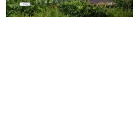
Sheinbaum: Jornada Nacional de
Reforestación en México
5 de agosto, 2026
No hay comentarios
Leer más »
THE PEOPLE’S MAÑANERA — MORNING
PRESIDENTIAL PRESS CONFERENCE —
WEDNESDAY, AUGUST 5, 2026
5 de agosto, 2026
No hay comentarios
Leer más »