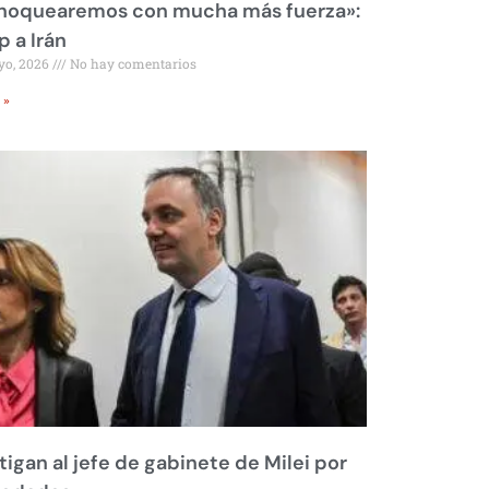
 noquearemos con mucha más fuerza»:
 a Irán
yo, 2026
No hay comentarios
 »
tigan al jefe de gabinete de Milei por