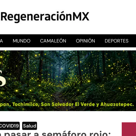
CA
MUNDO
CAMALEÓN
OPINIÓN
DEPORTES
RegeneraciónMX
Sitio de noticias libre e independiente
COVID19
,
Salud
pasar a semáforo rojo;