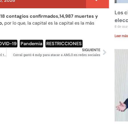
, 2026
Los c
518 contagios confirmados,14,987 muertes y
elecc
o,
por lo que, la capital es la capital es la más
8 de ma
Leer más
OVID-19
,
Pandemia
,
RESTRICCIONES
SIGUIENTE
Ventas de Tv Azteca reportan una caída del 14% durante el tercer trimestre del año
Corral gastó 4 mdp para atacar a AMLO en redes sociales