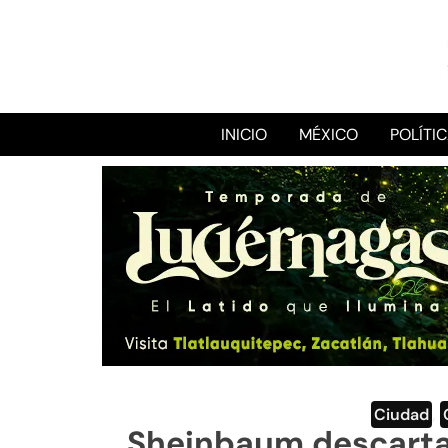
INICIO
MÉXICO
POLÍTI
Ciudad
,
Sheinbaum descarta 