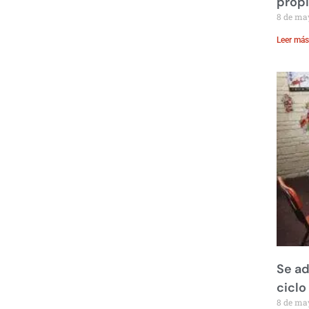
prop
8 de ma
Leer más
Se ad
ciclo
8 de ma