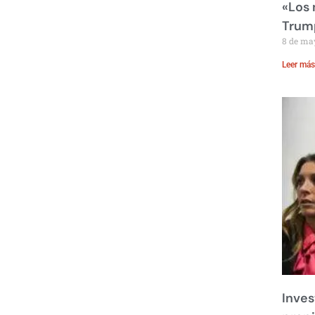
«Los
Trump
8 de ma
Leer más
Inves