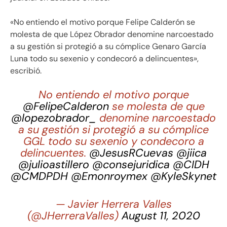
«No entiendo el motivo porque Felipe Calderón se
molesta de que López Obrador denomine narcoestado
a su gestión si protegió a su cómplice Genaro García
Luna todo su sexenio y condecoró a delincuentes»,
escribió.
No entiendo el motivo porque
@FelipeCalderon
se molesta de que
@lopezobrador_
denomine narcoestado
a su gestión si protegió a su cómplice
GGL todo su sexenio y condecoro a
delincuentes.
@JesusRCuevas
@jiica
@julioastillero
@consejuridica
@CIDH
@CMDPDH
@Emonroymex
@KyleSkynet
— Javier Herrera Valles
(@JHerreraValles)
August 11, 2020