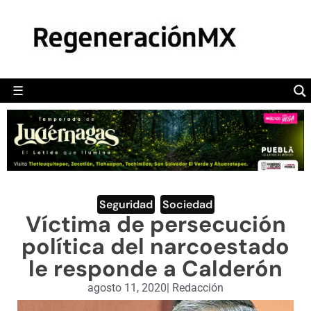
MÉXICO
POLÍTICA
MUNDO
☰
RegeneraciónMX
Sitio de noticias libre e independiente
CAMALEÓN
OPINIÓN
DEPORTES
ENGLISH SECTION
Seguridad
,
Sociedad
Víctima de persecución
VIDEOS
política del narcoestado
le responde a Calderón
agosto 11, 2020
|
Redacción