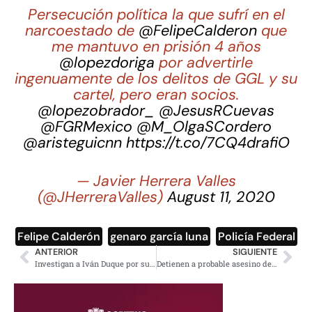
Persecución política la que sufrí en el
narcoestado de
@FelipeCalderon
que
me mantuvo en prisión 4 años
@lopezdoriga
por advertirle
ingenuamente de los delitos de GGL y su
cartel, pero eran socios.
@lopezobrador_
@JesusRCuevas
@FGRMexico
@M_OlgaSCordero
@aristeguicnn
https://t.co/7CQ4drafiO
— Javier Herrera Valles
(@JHerreraValles)
August 11, 2020
Felipe Calderón
,
genaro garcía luna
,
Policía Federal
ANTERIOR
SIGUIENTE
Investigan a Iván Duque por supuesta financiación ilegal de su campaña
Detienen a probable asesino del periodista Pablo Morrugares