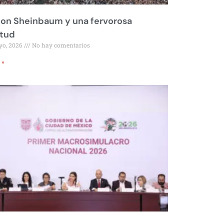
on Sheinbaum y una fervorosa
itud
yo, 2026
No hay comentarios
 »