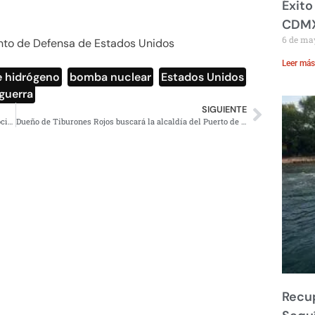
Éxito
CDM
6 de ma
nto de Defensa de Estados Unidos
Leer más
 hidrógeno
,
bomba nuclear
,
Estados Unidos
,
guerra
SIGUIENTE
Yarrington lavó dinero del narcotráfico con programas sociales
Dueño de Tiburones Rojos buscará la alcaldía del Puerto de Veracruz por el PRI
Recup