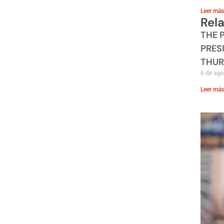
Leer más
Rel
THE 
PRES
THUR
6 de ago
Leer más