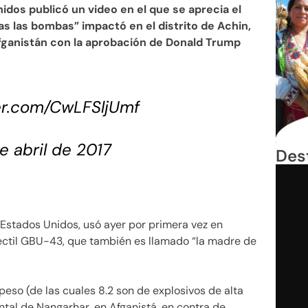
dos publicó un video en el que se aprecia el
 las bombas” impactó en el distrito de Achin,
Afganistán con la aprobación de Donald Trump
ter.com/CwLFSljUmf
e abril de 2017
Des
 Estados Unidos, usó ayer por primera vez en
ctil GBU-43, que también es llamado “la madre de
peso (de las cuales 8.2 son de explosivos de alta
ental de Nangarhar, en Afganistá, en contra de