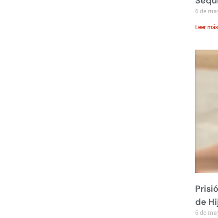
Sequ
6 de ma
Leer más
Prisi
de Hi
6 de ma