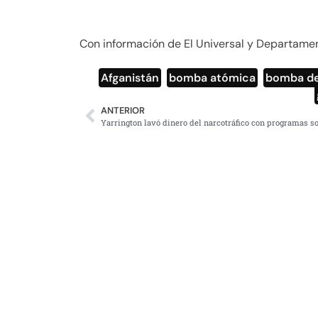
Con información de El Universal y Departame
Afganistán
,
bomba atómica
,
bomba de
ANTERIOR