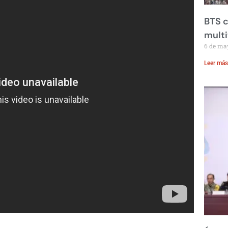
BTS c
mult
6 de ma
Leer más