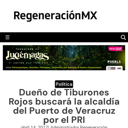
MÉXICO
POLÍTICA
MUNDO
☰
RegeneraciónMX
Sitio de noticias libre e independiente
CAMALEÓN
OPINIÓN
DEPORTES
ENGLISH SECTION
Política
Dueño de Tiburones
VIDEOS
Rojos buscará la alcaldía
del Puerto de Veracruz
por el PRI
abril 14, 2017
|
Administrador Regeneración