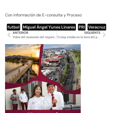
Con información de E-consulta y Proceso
futbol
,
Miguel Ángel Yunes Linares
,
PRI
,
Veracruz
ANTERIOR
SIGUIENTE
Video del momento del impacto de ‘La madre de todas las bombas’
Trump estaba en la hora del postre cuando decidió atacar a Siria