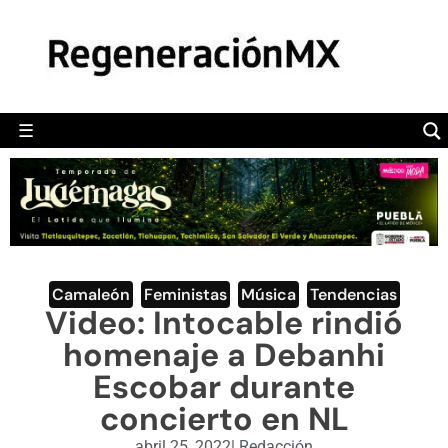
MÉXICO
POLÍTICA
MUNDO
☰
RegeneraciónMX
Sitio de noticias libre e independiente
CAMALEÓN
OPINIÓN
DEPORTES
ENGLISH SECTION
Camaleón
,
Feministas
,
Música
,
Tendencias
Video: Intocable rindió
VIDEOS
homenaje a Debanhi
Escobar durante
concierto en NL
abril 25, 2022
|
Redacción