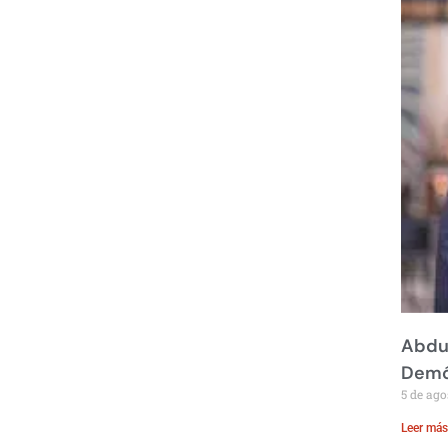
Abdul
Demó
5 de ago
Leer más