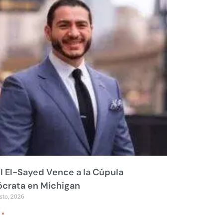
 El-Sayed Vence a la Cúpula
crata en Michigan
sto, 2026
 »