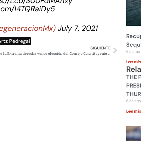
s://t.co/300FdMAhxy
.com/I4TQRaiDy5
egeneracionMx)
July 7, 2021
Recup
Artz Pedregal
Sequ
SIGUIENTE
6 de ma
AMLO lamenta muerte de Conchita Calvillo, precursora de la democracia
Extrema derecha vence elección del Consejo Constituyente de Chile
Leer más
Rel
THE 
PRES
THUR
6 de ago
Leer más