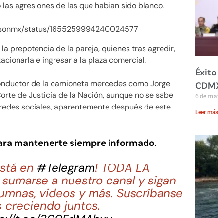
lo las agresiones de las que habían sido blanco.
mpsonmx/status/1655259994240024577
la prepotencia de la pareja, quienes tras agredir,
acionarla e ingresar a la plaza comercial.
Éxito
al conductor de la camioneta mercedes como Jorge
CDM
rte de Justicia de la Nación, aunque no se sabe
6 de ma
s redes sociales, aparentemente después de este
Leer más
para mantenerte siempre informado.
stá en
#Telegram
! TODA LA
sumarse a nuestro canal y sigan
lumnas, videos y más. Suscríbanse
 creciendo juntos.