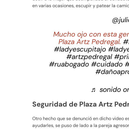
en varias ocasiones, escupir y patear la camio
@jul
Mucho ojo con esta gen
Plaza Artz Pedregal.
#
#ladyescupitajo
#ladye
#artzpedregal
#pri
#ruabogado
#cuidado
#
#dañoapr
♬ sonido or
Seguridad de Plaza Artz Pedr
Otro hecho que se denunció en dicho video es 
ayudarles, se puso de lado a la pareja agresor