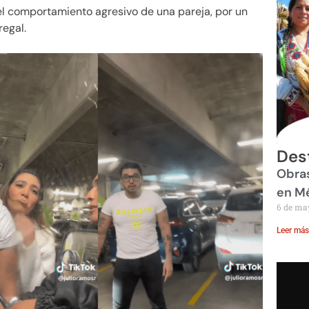
el comportamiento agresivo de una pareja, por un
regal.
Des
Obras
en M
6 de ma
Leer más