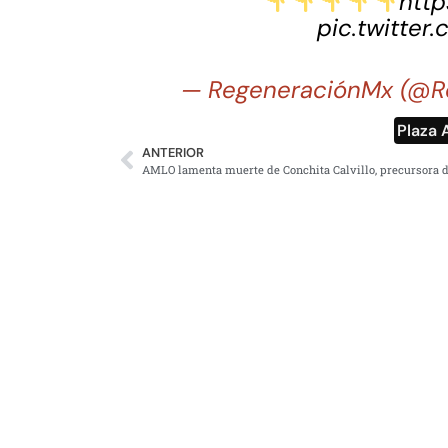
http
pic.twitter
— RegeneraciónMx (@R
Plaza 
ANTERIOR