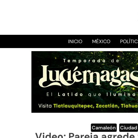
INICIO
MÉXICO
POLÍTI
Camaleón
,
Ciudad
Video: Pareja agrede