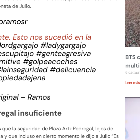
neta de Julio.
ioramosr
te. Esto nos sucedió en la
lordgargajo
#ladygargajo
scupitajo
#genteagresiva
BTS c
mitive
#golpeacoches
mult
lainseguridad
#delicuencia
6 de ma
opiedadajena
Leer más
iginal – Ramos
egal insuficiente
que la seguridad de Plaza Artz Pedregal, lejos de
a y que incluso en cierto momento le dijo a Julio “Es