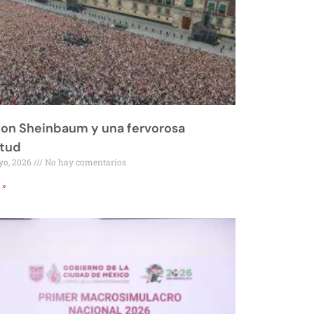
on Sheinbaum y una fervorosa
itud
yo, 2026
No hay comentarios
 »