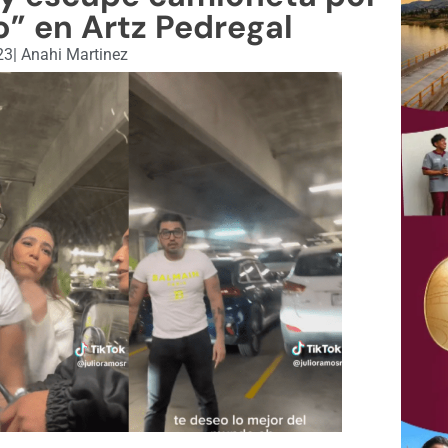
o” en Artz Pedregal
23
|
Anahi Martinez