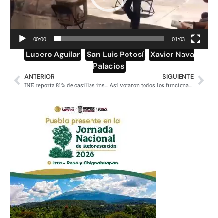
00:00
01:03
Lucero Aguilar
,
San Luis Potosí
,
Xavier Nava
Palacios
ANTERIOR
SIGUIENTE
INE reporta 81% de casillas instaladas
Así votaron todos los funcionarios del gobierno de la 4T