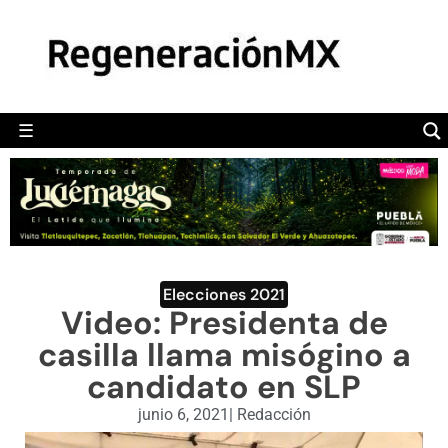
MÉXICO
POLÍTICA
MUNDO
☰
RegeneraciónMX
Sitio de noticias libre e independiente
CAMALEÓN
OPINIÓN
DEPORTES
ENGLISH SECTION
Elecciones 2021
Video: Presidenta de
VIDEOS
casilla llama misógino a
candidato en SLP
junio 6, 2021
|
Redacción